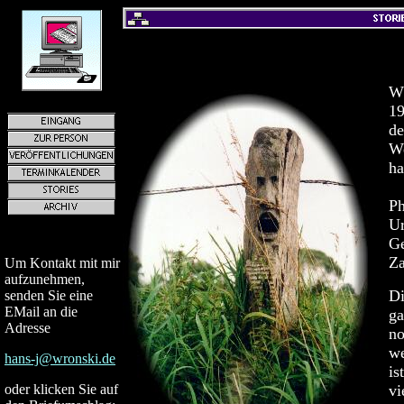
Wä
19
de
We
ha
Na
Ph
Ur
Ge
Za
Um Kontakt mit mir
aufzunehmen,
Di
senden Sie eine
EMail an die
ga
Adresse
no
we
hans-j@wronski.de
is
oder klicken Sie auf
vi